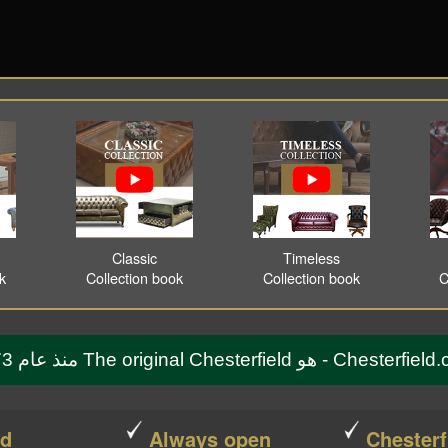
Classic
Timeless
ok
Collection book
Collection book
C
Che - هو The original Chesterfield منذ عام 1773
ed
Always open
Chesterf