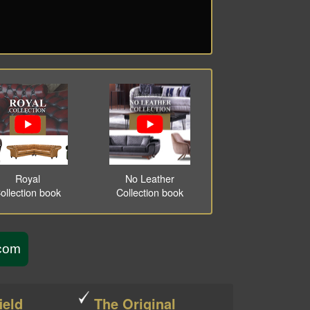
Royal
No Leather
ollection book
Collection book
sterfield.com
ield
The Original