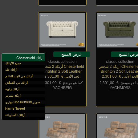
رض المنتج
عرض المنتج
أرائك Chesterfield
classic collection
classic collection
جميع الأرائك
Chester أريكة 2 شخص
Chesterfield أريكة 2 شخص
أرائك جلد
Brighton 2 Soft Leather
Brighton 2 Soft Leathe
أرائك من الجلد الناعم
لحد الأدنى €
_
2.301,00
الحد الأدنى €
_
2.301,00
أرائك من القماش
ا هو موضح: €
_
2.301,00
كما هو موضح: €
_
2.301,00
YACHBEIG
YACHMOSS
أرائك زاوية
أريكة بسرير
سرير Chesterfield نهاري
Harris Tweed
أرائك الأسترخاء