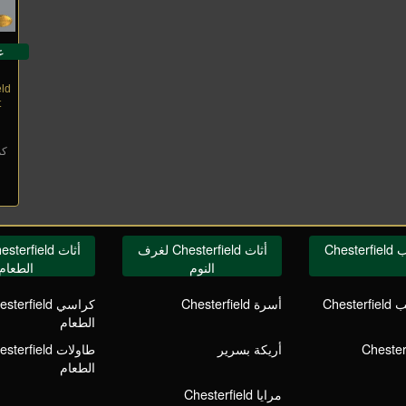
ع
field
t
ا
كم
Ches
أثاث Chesterfield لغرف
النوم
الطعام
Ches
أسرة Chesterfield
الطعام
أريكة بسرير
الطعام
مرايا Chesterfield