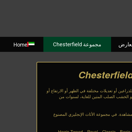
معارض
مجموعة Chesterfield
Home
ذراعين أو تعديلات مختلفة في الظهر أو الارتفاع أو
 خشب الزان أو الخشب الصلب المتين للغاية، لسنوات من
اهدة. في مجموعة الأثاث الإنجليزي المصنوع
في Chesterfield.com يمكنك الاختيار من بين مجموعات مختلفة من الأرائك ذات المقعدين على الطراز الإنجليزي ، مثل مجموعات Basic و Classic و Royal و Harris Tweed و