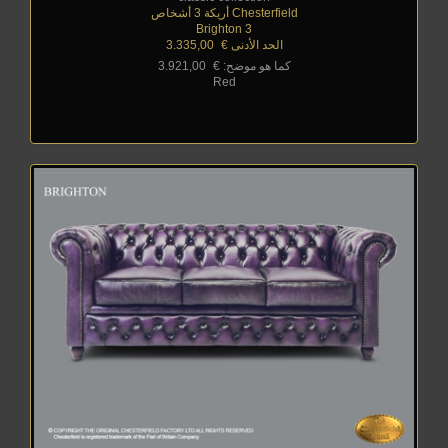
Chesterfield أريكة 3 أشخاص
Brighton 3
الحد الأدنى €
_
3.335,00
كما هو موضح: €
_
3.921,00
Red