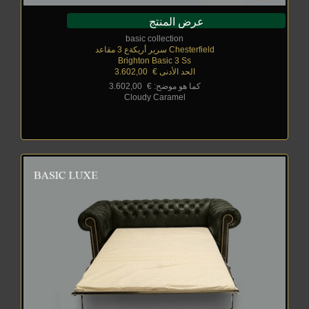
عرض المنتج
basic collection
Chesterfield سرير أريكةع 3 مقاعد
Brighton Basic 3 Ss
الحد الأدنى €
_
3.602,00
كما هو موضح: €
_
3.602,00
Cloudy Caramel