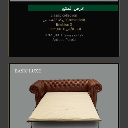
عرض المنتج
classic collection
Chesterfield أريكة 3 أشخاص
Brighton 3
الحد الأدنى €
_
3.335,00
كما هو موضح: €
_
3.921,00
Antique Purple