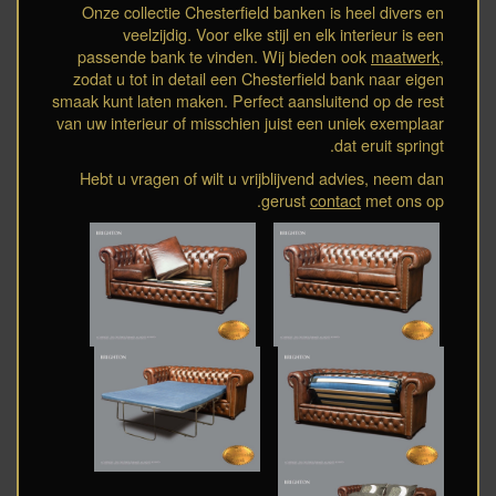
Onze collectie Chesterfield banken is heel divers en
veelzijdig. Voor elke stijl en elk interieur is een
passende bank te vinden. Wij bieden ook
maatwerk
,
zodat u tot in detail een Chesterfield bank naar eigen
smaak kunt laten maken. Perfect aansluitend op de rest
van uw interieur of misschien juist een uniek exemplaar
dat eruit springt.
Hebt u vragen of wilt u vrijblijvend advies, neem dan
gerust
contact
met ons op.