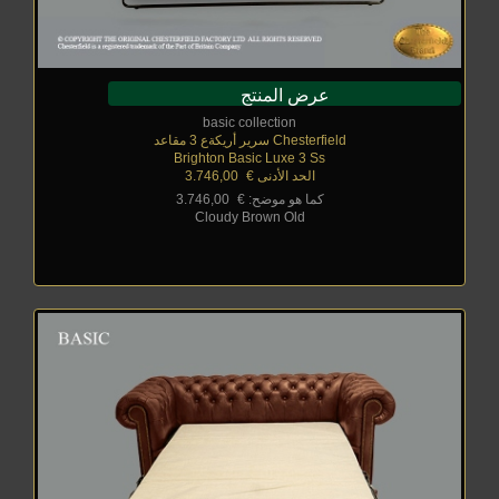
عرض المنتج
basic collection
Chesterfield سرير أريكةع 3 مقاعد
Brighton Basic Luxe 3 Ss
الحد الأدنى €
_
3.746,00
كما هو موضح: €
_
3.746,00
Cloudy Brown Old