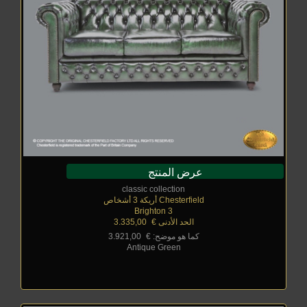
عرض المنتج
classic collection
Chesterfield أريكة 3 أشخاص
Brighton 3
الحد الأدنى €
_
3.335,00
كما هو موضح: €
_
3.921,00
Antique Green