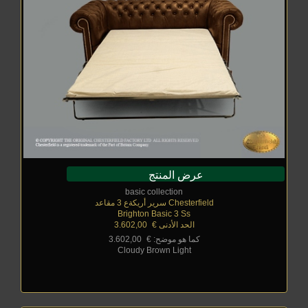
عرض المنتج
basic collection
Chesterfield سرير أريكةع 3 مقاعد
Brighton Basic 3 Ss
الحد الأدنى €
_
3.602,00
كما هو موضح: €
_
3.602,00
Cloudy Brown Light