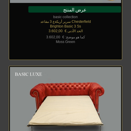
عرض المنتج
basic collection
Chesterfield سرير أريكةع 3 مقاعد
Brighton Basic 3 Ss
الحد الأدنى €
_
3.602,00
كما هو موضح: €
_
3.602,00
Moss Green