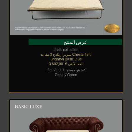
عرض المنتج
basic collection
Chesterfield سرير أريكةع 3 مقاعد
Brighton Basic 3 Ss
الحد الأدنى €
_
3.602,00
كما هو موضح: €
_
3.602,00
Cloudy Green