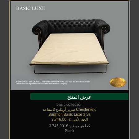
عرض المنتج
basic collection
Chesterfield سرير أريكةع 3 مقاعد
Brighton Basic Luxe 3 Ss
الحد الأدنى €
_
3.746,00
كما هو موضح: €
_
3.746,00
Black