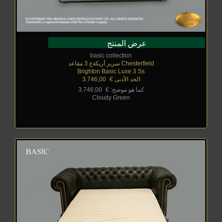
عرض المنتج
basic collection
Chesterfield سرير أريكةع 3 مقاعد
Brighton Basic Luxe 3 Ss
الحد الأدنى €
_
3.746,00
كما هو موضح: €
_
3.746,00
Cloudy Green