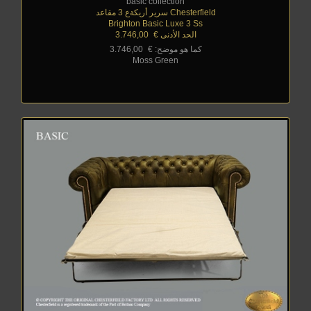
basic collection
Chesterfield سرير أريكةع 3 مقاعد
Brighton Basic Luxe 3 Ss
الحد الأدنى €
_
3.746,00
كما هو موضح: €
_
3.746,00
Moss Green