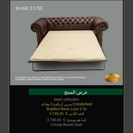
عرض المنتج
basic collection
Chesterfield سرير أريكةع 3 مقاعد
Brighton Basic Luxe 3 Ss
الحد الأدنى €
_
3.746,00
كما هو موضح: €
_
3.746,00
Cloudy Brown Dark