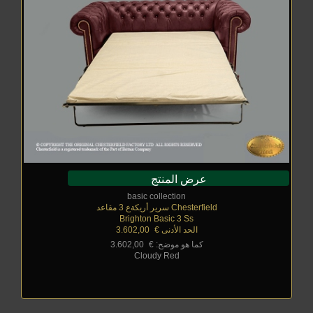
عرض المنتج
basic collection
Chesterfield سرير أريكةع 3 مقاعد
Brighton Basic 3 Ss
الحد الأدنى €
_
3.602,00
كما هو موضح: €
_
3.602,00
Cloudy Red