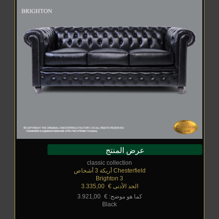
عرض المنتج
classic collection
Chesterfield أريكة 3 أشخاص
Brighton 3
الحد الأدنى €
_
3.335,00
كما هو موضح: €
_
3.921,00
Black