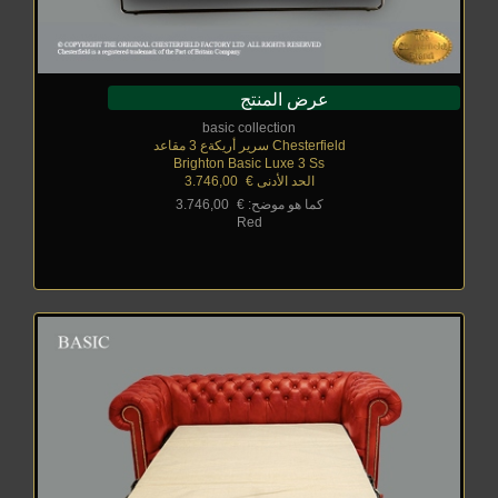
عرض المنتج
basic collection
Chesterfield سرير أريكةع 3 مقاعد
Brighton Basic Luxe 3 Ss
الحد الأدنى €
_
3.746,00
كما هو موضح: €
_
3.746,00
Red