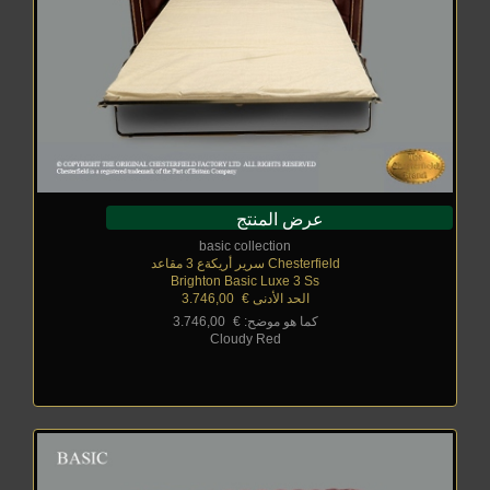
عرض المنتج
basic collection
Chesterfield سرير أريكةع 3 مقاعد
Brighton Basic Luxe 3 Ss
الحد الأدنى €
_
3.746,00
كما هو موضح: €
_
3.746,00
Cloudy Red