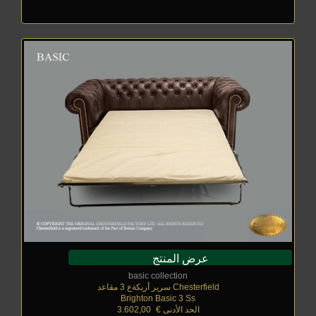
عرض المنتج
basic collection
Chesterfield سرير أريكةع 3 مقاعد
Brighton Basic 3 Ss
الحد الأدنى €
_
3.602,00