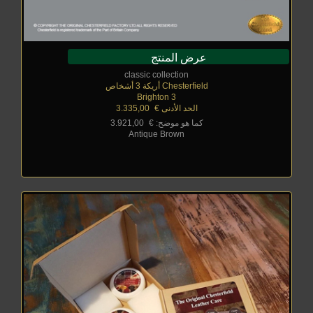
عرض المنتج
classic collection
Chesterfield أريكة 3 أشخاص
Brighton 3
الحد الأدنى €
_
3.335,00
كما هو موضح: €
_
3.921,00
Antique Brown