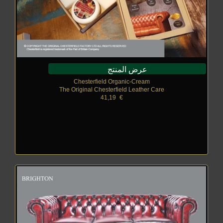
عرض المنتج
Chesterfield Organic-Cream
The Original Chesterfield Leather Care
41,19
_
€