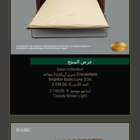
عرض المنتج
basic collection
Chesterfield سرير أريكةع 3 مقاعد
Brighton Basic Luxe 3 Ss
الحد الأدنى €
_
3.746,00
كما هو موضح: €
_
3.746,00
Cloudy Brown Light