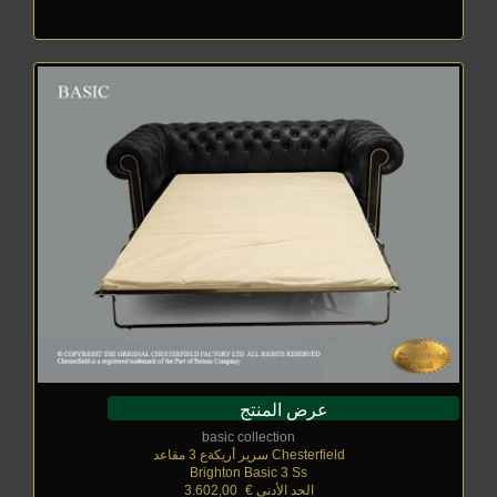
عرض المنتج
basic collection
Chesterfield سرير أريكةع 3 مقاعد
Brighton Basic 3 Ss
الحد الأدنى €
_
3.602,00