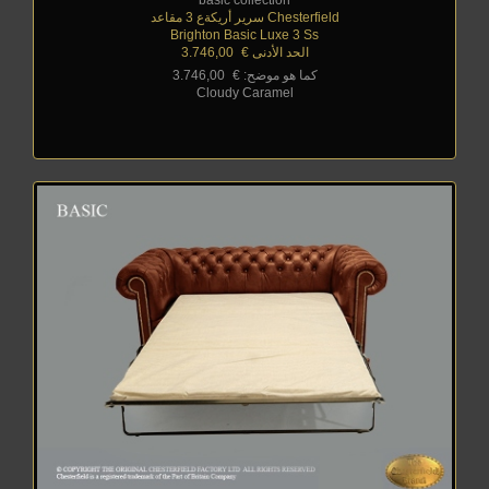
Chesterfield سرير أريكةع 3 مقاعد
Brighton Basic Luxe 3 Ss
الحد الأدنى €
_
3.746,00
كما هو موضح: €
_
3.746,00
Cloudy Caramel