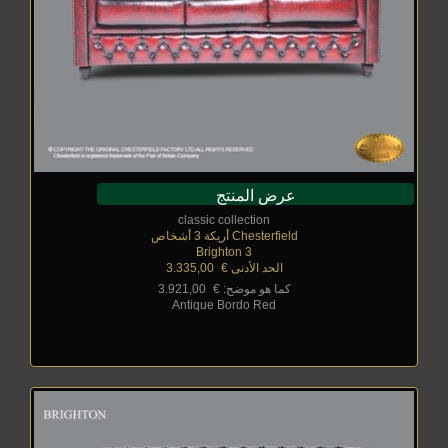
عرض المنتج
classic collection
Chesterfield أريكة 3 أشخاص
Brighton 3
الحد الأدنى €
_
3.335,00
كما هو موضح: €
_
3.921,00
Antique Bordo Red