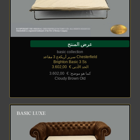
عرض المنتج
basic collection
Chesterfield سرير أريكةع 3 مقاعد
Brighton Basic 3 Ss
الحد الأدنى €
_
3.602,00
كما هو موضح: €
_
3.602,00
Cloudy Brown Old