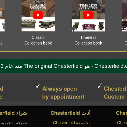
Classic
Timeless
ok
Collection book
Collection book
C
Che - هو The original Chesterfield منذ عام 1773
ed
Always open
Chesterf
e!
by appointment
Custom
أثاث Chesterfield
شراء Chesterfield
مجموعة Chesterfield
نصيحة شخصية