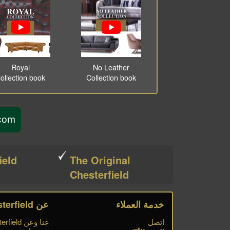
Royal
No Leather
ollection book
Collection book
sterfield.com
ield
The Original
Chesterfield
خدمة العملاء
عن Chesterfield
اتصل
عنا وعن Chesterfield