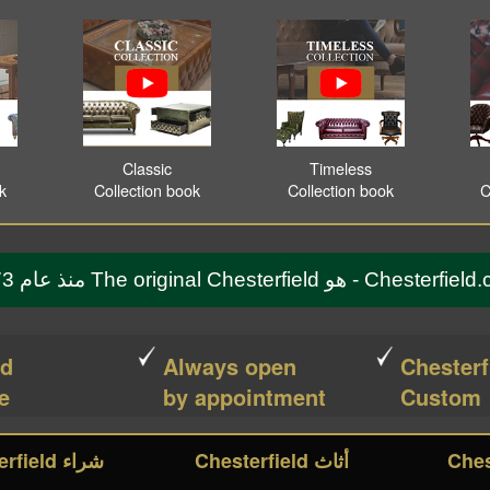
Classic
Timeless
ok
Collection book
Collection book
C
Che - هو The original Chesterfield منذ عام 1773
ed
Always open
Chesterf
e!
by appointment
Custom
أثاث Chesterfield
شراء Chesterfield