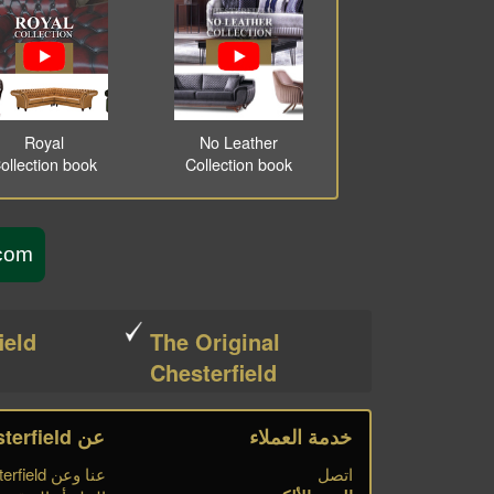
Royal
No Leather
ollection book
Collection book
sterfield.com
ield
The Original
Chesterfield
خدمة العملاء
عن Chesterfield
اتصل
عنا وعن Chesterfield