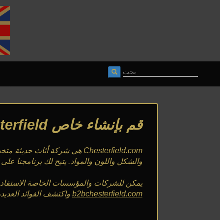
قم بإنشاء خاص Chesterfield الخاص بك حسب الطلب في Chesterfield.com
Chesterfield.com هي شركة أثا
والشكل واللون والمواد. يتيح لك برنامجنا على ا
يمكن للشركات والمؤسسات الخاصة الاستفادة م
b2bchesterfield.com
واكتشف الفوائد العديد