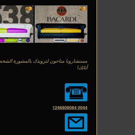
مستشارونا متاحون لتزويدك بالمشورة الشخصي
أثاثك!
0044 1246808084