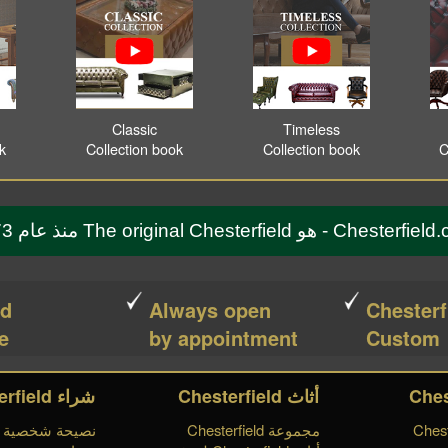
Classic
Timeless
ok
Collection book
Collection book
C
Che - هو The original Chesterfield منذ عام 1773
ed
Always open
Chesterf
e!
by appointment
Custom
أثاث Chesterfield
شراء Chesterfield
مجموعة Chesterfield
نصيحة شخصية