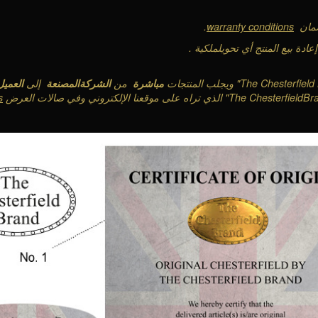
لضمان
warranty conditions
.
عادة بيع المنتج أي تحويلملكية
.
ويجلب المنتجات
مباشرة
من
الشركةالمصنعة
إلى
العميل
الذي تراه على موقعنا الإلكتروني وفي صالات العرض
s