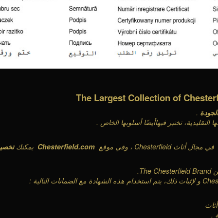
The Largest Collection of Chesterf
الجودة
.
ا التقليدية، تختبر فيهاأيضًا أسلوبها الخاص
.
في مجال أثاث
Chesterfield
، وفي موقع
Chesterfield.com
يمكنك
تخصي
ن
The Chesterfield Brand.
Ches
و لإثبات ذلك، يتم استخدام هذه الشهادة مع الضمانات التالية
:
أثاث
ة
.