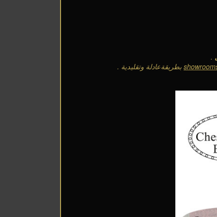
.
showroom
بطريقةعادلة وتقليدية
.