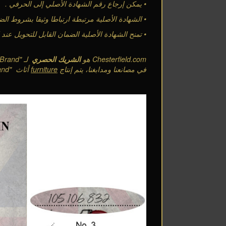
•
يمكن إرجاع رقم الشهادة الأصلي إلى الحرفي
.
•
الشهادة الأصلية مرتبطة ارتباطا وثيقا بشروط ا
•
تمنح الشهادة الأصلية الضمان القابل للتحويل عند إ
Chesterfield.com
هو
الشريك الحصري
لـ
"The Chesterfield Brand"
في مصانعنا ومدابغنا، يتم إنتاج
furniture
أثاث
"The ChesterfieldBrand"