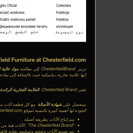
ield Furniture at Chesterfield.com
ترمز
ChesterfieldBrand
إلى معالجة
مواد عالية 
إنها علامة تجارية ديناميكية حيث بالإضافة إلى نماذجه
تعتبر
Chesterfield Brand
العلامة التجارية الرائدة
ستحصل على
شهادة الأصالة
مع كل قطعة أثاث م
الجودة لها أهمية كبيرة بالنسبة لموقع
terfield.com
يتم إنتاج الأثاث بطريقة أصيلة
.
"The Chesterfield Brand".
الأثاث هية من 
يتم تصنيع الأثاث وتعبئته وتسليمه بعناية فائق